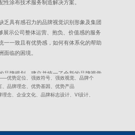
配性涂布技术服务制造解决方案。
缺乏具有感召力的品牌视觉识别形象及集团
能够展示公司整体运营、抱负、价值感的服务
统一一致且有优势感，如何有体系化的帮助
洲面临的困境。
的品牌规划，建立并统一了全新的品牌视觉
——优势定位、强效符号、强效视觉、品牌个
价值，增强了对外的文化传播以及对内的需
言、品牌理念、优势基因、优势产品
凝聚力。
牌理念、企业文化、品牌标志设计、VI设计、