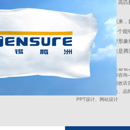
顾客提供超值的、高匹
无锡腾洲自创建以来，
logo、没有建立一个
形象。如何让品牌形象
顾客梳理产品模块是腾
视尊为无锡腾洲开展新
解决方案：优势品牌咨询
形象，全面提升品牌的
性、优势化价值、强效语
求，大大提升了品牌的
服务内容：品牌定位、品
PPT设计、网站设计