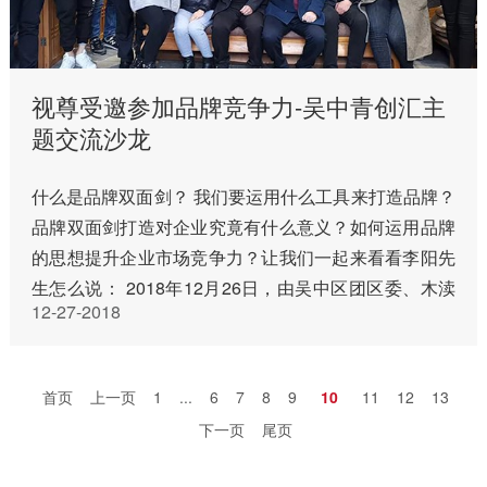
视尊受邀参加品牌竞争力-吴中青创汇主
题交流沙龙
什么是品牌双面剑？ 我们要运用什么工具来打造品牌？
品牌双面剑打造对企业究竟有什么意义？如何运用品牌
的思想提升企业市场竞争力？让我们一起来看看李阳先
生怎么说： 2018年12月26日，由吴中区团区委、木渎
12-27-2018
镇团委联合山东省菏泽市驻苏团工组织的，一场名为：
如何打造企业品牌…
首页
上一页
1
...
6
7
8
9
10
11
12
13
下一页
尾页