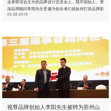
业者联谊会主办的品牌设计交流会上，我司创始人、资
深品牌顾问李阳先生受邀为创业者们就如何打造品牌影
03-28-2019
响力进行了分享。四十余位各界创业人士十分认真地听
取了本次讲座。 李…
视尊品牌创始人李阳先生被聘为苏州山